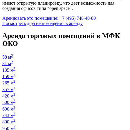
имеют открытую планировку, что дает возможность для
создания офисов типа "open space".
Арендовать это помещение: +7 (495) 748-40-80
Посмотреть другие помещения в аренду
Аренда торговых помещений в МФК
ОКО
2
58 м
2
81 м
2
135 м
2
159 м
2
265 м
2
357 м
2
420 м
2
500 м
2
600 м
2
743 м
2
800 м
2
950 м