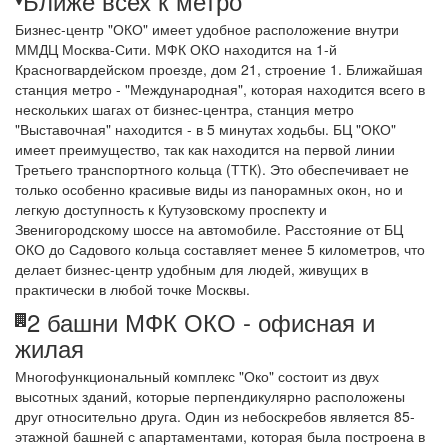
Ближе всех к метро
Бизнес-центр "ОКО" имеет удобное расположение внутри
ММДЦ Москва-Сити. МФК ОКО находится на 1-й
Красногвардейском проезде, дом 21, строение 1. Ближайшая
станция метро - "Международная", которая находится всего в
нескольких шагах от бизнес-центра, станция метро
"Выставочная" находится - в 5 минутах ходьбы. БЦ "ОКО"
имеет преимущество, так как находится на первой линии
Третьего транспортного кольца (ТТК). Это обеспечивает не
только особенно красивые виды из панорамных окон, но и
легкую доступность к Кутузовскому проспекту и
Звенигородскому шоссе на автомобиле. Расстояние от БЦ
ОКО до Садового кольца составляет менее 5 километров, что
делает бизнес-центр удобным для людей, живущих в
практически в любой точке Москвы.
2 башни МФК ОКО - офисная и
жилая
Многофункциональный комплекс "Око" состоит из двух
высотных зданий, которые перпендикулярно расположены
друг относительно друга. Один из небоскребов является 85-
этажной башней с апартаментами, которая была построена в