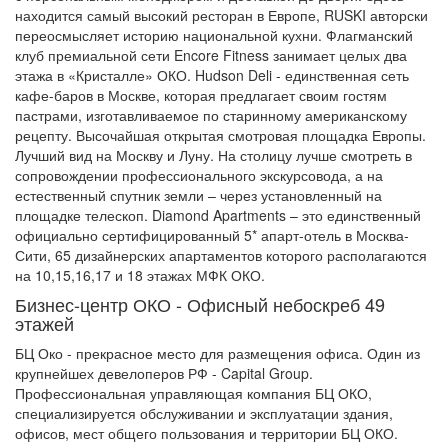
находится самый высокий ресторан в Европе, RUSKI авторски
переосмысляет историю национальной кухни. Флагманский
клуб премиальной сети Encore Fitness занимает целых два
этажа в «Кристалле» ОКО. Hudson Deli - единственная сеть
кафе-баров в Москве, которая предлагает своим гостям
пастрами, изготавливаемое по старинному американскому
рецепту. Высочайшая открытая смотровая площадка Европы.
Лучший вид на Москву и Луну. На столицу лучше смотреть в
сопровождении профессионального экскурсовода, а на
естественный спутник земли – через установленный на
площадке телескоп. Diamond Apartments – это единственный
официально сертифицированный 5* апарт-отель в Москва-
Сити, 65 дизайнерских апартаментов которого располагаются
на 10,15,16,17 и 18 этажах МФК ОКО.
Бизнес-центр ОКО - Офисный небоскреб 49
этажей
БЦ Око - прекрасное место для размещения офиса. Один из
крупнейшех девелоперов РФ - Capital Group.
Профессиональная управляющая компания БЦ ОКО,
специализируется обслуживании и эксплуатации здания,
офисов, мест общего пользования и территории БЦ ОКО.