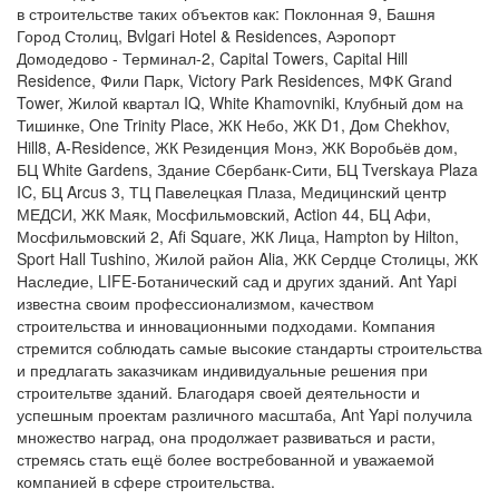
в строительстве таких объектов как: Поклонная 9, Башня
Город Столиц, Bvlgari Hotel & Residences, Аэропорт
Домодедово - Терминал-2, Capital Towers, Capital Hill
Residence, Фили Парк, Victory Park Residences, МФК Grand
Tower, Жилой квартал IQ, White Khamovniki, Клубный дом на
Тишинке, One Trinity Place, ЖК Небо, ЖК D1, Дом Chekhov,
Hill8, A-Residence, ЖК Резиденция Монэ, ЖК Воробьёв дом,
БЦ White Gardens, Здание Сбербанк-Сити, БЦ Tverskaya Plaza
IC, БЦ Arcus 3, ТЦ Павелецкая Плаза, Медицинский центр
МЕДСИ, ЖК Маяк, Мосфильмовский, Action 44, БЦ Афи,
Мосфильмовский 2, Afi Square, ЖК Лица, Hampton by Hilton,
Sport Hall Tushino, Жилой район Alia, ЖК Сердце Столицы, ЖК
Наследие, LIFE-Ботанический сад и других зданий. Ant Yapi
известна своим профессионализмом, качеством
строительства и инновационными подходами. Компания
стремится соблюдать самые высокие стандарты строительства
и предлагать заказчикам индивидуальные решения при
строительтве зданий. Благодаря своей деятельности и
успешным проектам различного масштаба, Ant Yapi получила
множество наград, она продолжает развиваться и расти,
стремясь стать ещё более востребованной и уважаемой
компанией в сфере строительства.