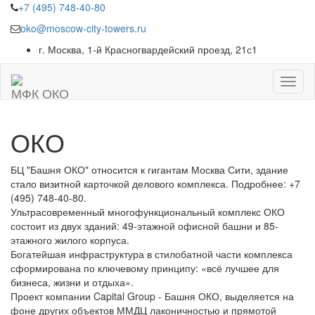
+7 (495) 748-40-80
oko@moscow-city-towers.ru
г. Москва, 1-й Красногвардейский проезд, 21с1
МФК ОКО
О
К
О
БЦ "Башня ОКО" относится к гигантам Москва Сити, здание
стало визитной карточкой делового комплекса. Подробнее: +7
(495) 748-40-80.
Ультрасовременный многофункциональный комплекс ОКО
состоит из двух зданий: 49-этажной офисной башни и 85-
этажного жилого корпуса.
Богатейшая инфраструктура в стилобатной части комплекса
сформирована по ключевому принципу: «всё лучшее для
бизнеса, жизни и отдыха».
Проект компании Capital Group - Башня ОКО, выделяется на
фоне других объектов ММДЦ лаконичностью и прямотой