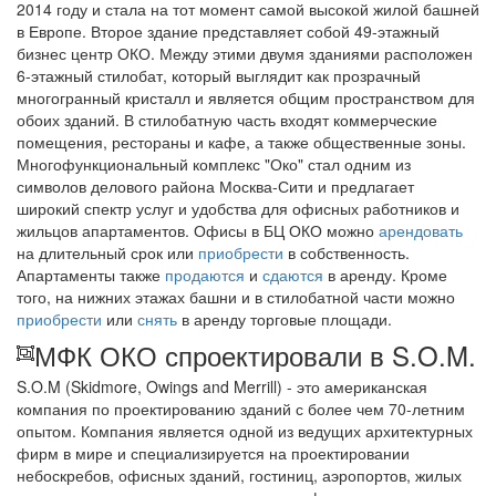
2014 году и стала на тот момент самой высокой жилой башней
в Европе. Второе здание представляет собой 49-этажный
бизнес центр ОКО. Между этими двумя зданиями расположен
6-этажный стилобат, который выглядит как прозрачный
многогранный кристалл и является общим пространством для
обоих зданий. В стилобатную часть входят коммерческие
помещения, рестораны и кафе, а также общественные зоны.
Многофункциональный комплекс "Око" стал одним из
символов делового района Москва-Сити и предлагает
широкий спектр услуг и удобства для офисных работников и
жильцов апартаментов. Офисы в БЦ ОКО можно
арендовать
на длительный срок или
приобрести
в собственность.
Апартаменты также
продаются
и
сдаются
в аренду. Кроме
того, на нижних этажах башни и в стилобатной части можно
приобрести
или
снять
в аренду торговые площади.
МФК ОКО спроектировали в S.O.M.
S.O.M (Skidmore, Owings and Merrill) - это американская
компания по проектированию зданий с более чем 70-летним
опытом. Компания является одной из ведущих архитектурных
фирм в мире и специализируется на проектировании
небоскребов, офисных зданий, гостиниц, аэропортов, жилых