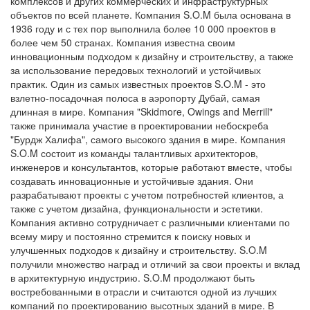
комплексов и других коммерческих и инфраструктурных
объектов по всей планете. Компания S.O.M была основана в
1936 году и с тех пор выполнила более 10 000 проектов в
более чем 50 странах. Компания известна своим
инновационным подходом к дизайну и строительству, а также
за использование передовых технологий и устойчивых
практик. Один из самых известных проектов S.O.M - это
взлетно-посадочная полоса в аэропорту Дубай, самая
длинная в мире. Компания "Skidmore, Owings and Merrill"
также принимала участие в проектировании небоскреба
"Бурдж Халифа", самого высокого здания в мире. Компания
S.O.M состоит из команды талантливых архитекторов,
инженеров и консультантов, которые работают вместе, чтобы
создавать инновационные и устойчивые здания. Они
разрабатывают проекты с учетом потребностей клиентов, а
также с учетом дизайна, функциональности и эстетики.
Компания активно сотрудничает с различными клиентами по
всему миру и постоянно стремится к поиску новых и
улучшенных подходов к дизайну и строительству. S.O.M
получили множество наград и отличий за свои проекты и вклад
в архитектурную индустрию. S.O.M продолжают быть
востребованными в отрасли и считаются одной из лучших
компаний по проектированию высотных зданий в мире. В