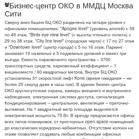
Бизнес-центр ОКО в ММДЦ Москва
Сити
Сверху вниз башня БЦ ОКО разделена на четыре уровня с
офисными помещениями: "Apogee level" (уровень апогей) с 39
по 49 этаж, "Birds eye view level" (с высоты птичьего полета) с
29 по 38 этаж, "City line level" (городская черта) с 17 по 27 этаж
и "Downtown level" (центр города) с 5 по 16 этаж. Паркинг
занимает 10 наземных и 5 подземных уровней и имеет три
въезда. Емкость парковочного пространства – 3700
транспортных средств, парковочный коэффициент – 1
машиноместо / 60 квадратных метров. Внутри БЦ ОКО
установлены 31 скоростной лифт Kone (время ожидания – не
более 20 секунд даже в часы пик). В здании бизнес-центра
ОКО круглосуточная охрана, камеры внешнего и внутреннего
наблюдения, электронная система доступа, сигнализация.
Кондиционирование – центральное, вентиляция – приточно-
вытяжная. На 1 квадратный метр площади выделяется
электрическая мощность 75 Вт. В аренду предлагаются офисы
всех типов планировок: от просторных open-space помещений
до классических коридорно-кабинетных. Отсутствие колонн на
этаже позволяет создавать любые комбинации офисных