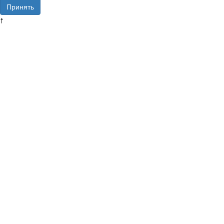
Принять
🠕