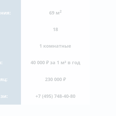
2
ния:
69 м
18
1 комнатные
:
40 000 ₽ за 1 м² в год
яц:
230 000 ₽
зи:
+7 (495) 748-40-80