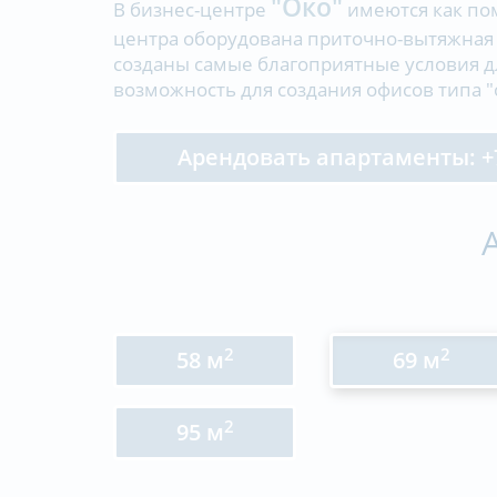
"Око"
В бизнес-центре
имеются как пом
центра оборудована приточно-вытяжная
созданы самые благоприятные условия д
возможность для создания офисов типа "
Арендовать апартаменты: +7 
2
2
58 м
69 м
2
95 м