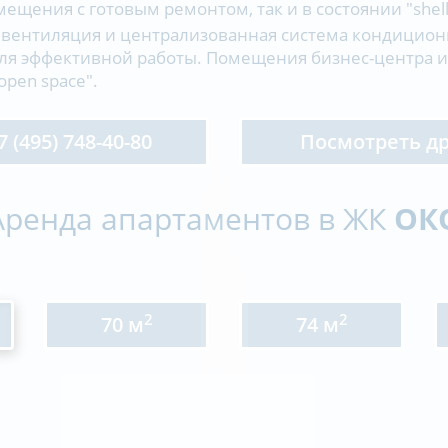
ещения с готовым ремонтом, так и в состоянии "shell
 вентиляция и централизованная система кондицио
ля эффективной работы. Помещения бизнес-центра и
open space".
(495) 748-40-80
Посмотреть д
Аренда апартаментов в ЖК
ОК
2
2
70 м
74 м