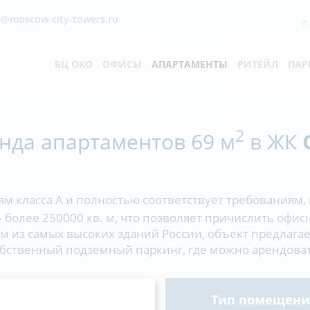
@moscow-city-towers.ru
г
БЦ ОКО
ОФИСЫ
АПАРТАМЕНТЫ
РИТЕЙЛ
ПАР
2
нда апартаментов 69 м
в ЖК
ям класса А и полностью соответствует требования
более 250000 кв. м, что позволяет причислить офи
 из самых высоких зданий России, объект предлагает
обственный подземный паркинг, где можно арендова
Тип помещени