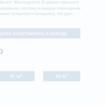
&core" (без отделки). В здании офисного
нирования, поэтому в каждом помещении
меют открытую планировку, что дает
ругие апартаменты в аренду
О
2
2
81 м
85 м