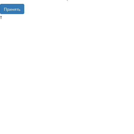
Принять
🠕