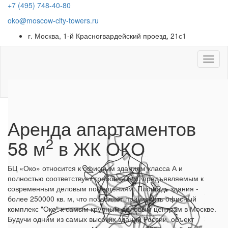
+7 (495) 748-40-80
oko@moscow-city-towers.ru
г. Москва, 1-й Красногвардейский проезд, 21с1
Аренда апартаментов
2
58 м
в ЖК
ОКО
БЦ «Око»
относится к офисным зданиям класса А и
полностью соответствует требованиям, предъявляемым к
современным деловым помещениям. Площадь здания -
более 250000 кв. м, что позволяет причислить офисный
комплекс "Око" к самым крупным деловым центрам в Москве.
Будучи одним из самых высоких зданий России, объект