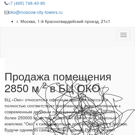
+7 (495) 748-40-80
oko@moscow-city-towers.ru
г. Москва, 1-й Красногвардейский проезд, 21с1
Продажа помещения
2
2850 м
в БЦ
ОКО
БЦ «Око»
относится к офисным зданиям класса А и
полностью соответствует требованиям, предъявляемым к
современным деловым помещениям. Площадь здания -
более 250000 кв. м, что позволяет причислить офисный
комплекс "Око" к самым крупным деловым центрам в Москве.
Будучи одним из самых высоких зданий России, объект